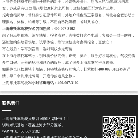
不管你是刚成年想骑轻便摩托的新手，还是热爱骑行、想考三轮/两轮驾照的摩
友，亦或是有C1驾照想增驾摩托的老司机，驾校都能匹配对应的班型。
报考也很简单，带好身份证原件即可，外地户籍也能正常报名，驾校会全程协助办
理报名、体检、约考等手续，不用自己跑流程，省时又省心。
上海摩托车驾校报名咨询热线：400-007-3102
想了解班型价格、练车地址、报名流程，直接拨打这个电话，客服会一对一解答，
还能预约实地看场地、试学体验，靠谱驾校先考察再报名，更放心！
写在最后：学车别盲目，选对驾校少走弯路
在上海考摩托车驾照，别只看价格高低，正规、就近、服务好才是核心。驾校凭借
多年口碑、完善的场地和贴心的服务，成了很多上海摩友的推荐选择。
如果你也想摆脱堵车烦恼，解锁城市骑行的快乐，赶紧拨打
400-007-3102
咨询详
情，早日拿到摩托驾照，开启你的追风之旅～
上海摩托车驾校
24小时咨询电话：400-007-3102
联系我们
上海摩托车驾驶员培训-竭诚为您服务！！
训练考试基地：覆盖上海大部分区域。
报名电话: 400-007-3102