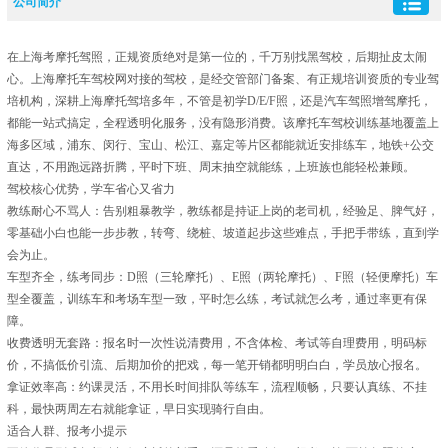
公司简介
在上海考摩托驾照，正规资质绝对是第一位的，千万别找黑驾校，后期扯皮太闹
心。上海摩托车驾校网对接的驾校，是经交管部门备案、有正规培训资质的专业驾
培机构，深耕上海摩托驾培多年，不管是初学D/E/F照，还是汽车驾照增驾摩托，
都能一站式搞定，全程透明化服务，没有隐形消费。该摩托车驾校训练基地覆盖上
海多区域，浦东、闵行、宝山、松江、嘉定等片区都能就近安排练车，地铁+公交
直达，不用跑远路折腾，平时下班、周末抽空就能练，上班族也能轻松兼顾。
驾校核心优势，学车省心又省力
教练耐心不骂人：告别粗暴教学，教练都是持证上岗的老司机，经验足、脾气好，
零基础小白也能一步步教，转弯、绕桩、坡道起步这些难点，手把手带练，直到学
会为止。
车型齐全，练考同步：D照（三轮摩托）、E照（两轮摩托）、F照（轻便摩托）车
型全覆盖，训练车和考场车型一致，平时怎么练，考试就怎么考，通过率更有保
障。
收费透明无套路：报名时一次性说清费用，不含体检、考试等自理费用，明码标
价，不搞低价引流、后期加价的把戏，每一笔开销都明明白白，学员放心报名。
拿证效率高：约课灵活，不用长时间排队等练车，流程顺畅，只要认真练、不挂
科，最快两周左右就能拿证，早日实现骑行自由。
适合人群、报考小提示