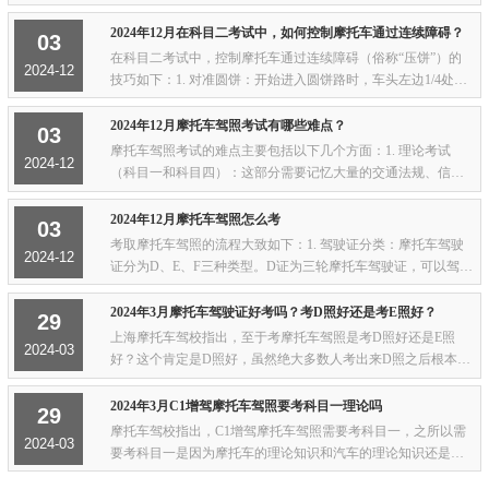
照镜子年龄：想开轻便摩托（F照），18～70岁都行；想开两
轮/三轮（E/D照），18～60岁直接报，60～7...
2024年12月在科目二考试中，如何控制摩托车通过连续障碍？
03
在科目二考试中，控制摩托车通过连续障碍（俗称“压饼”）的
2024-12
技巧如下：1. 对准圆饼：开始进入圆饼路时，车头左边1/4处对
准1、2号圆饼左边的斜切线进入。2. 利用参照物：行进至车挡
风玻璃左下角对准3号圆饼中心时，向...
2024年12月摩托车驾照考试有哪些难点？
03
摩托车驾照考试的难点主要包括以下几个方面：1. 理论考试
2024-12
（科目一和科目四）：这部分需要记忆大量的交通法规、信号
和安全知识。虽然题目数量相对较少，但知识点繁琐，需要通
过大量刷题和记忆来掌握。一些特定的题目，...
2024年12月摩托车驾照怎么考
03
考取摩托车驾照的流程大致如下：1. 驾驶证分类：摩托车驾驶
2024-12
证分为D、E、F三种类型。D证为三轮摩托车驾驶证，可以驾驶
三轮摩托车以及E、F型摩托车；E证为普通二轮摩托车驾驶证，
可以驾驶普通二轮摩托车以及F型摩托车；...
2024年3月摩托车驾驶证好考吗？考D照好还是考E照好？
29
上海摩托车驾校指出，至于考摩托车驾照是考D照好还是E照
2024-03
好？这个肯定是D照好，虽然绝大多数人考出来D照之后根本不
会骑三轮摩托车。但是我还是建议你考D照。因为D照确实比较
简单。摩托车考D照好还是考E照好D照和E照考...
2024年3月C1增驾摩托车驾照要考科目一理论吗
29
摩托车驾校指出，C1增驾摩托车驾照需要考科目一，之所以需
2024-03
要考科目一是因为摩托车的理论知识和汽车的理论知识还是会
有一定的区别，尤其是在一些交通指示牌上面，摩托车有专门