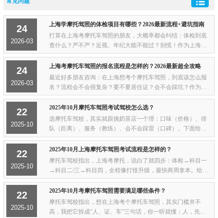
常见问题
上海学摩托驾照的体检项目有哪些？2026最新流程+避坑指南
24
打算在上海考摩托车驾照的朋友，大概率都会纠结：体检到底
2026-03
查什么？严不严？近视、年纪大能不能过？别慌！作为上海摩
托驾考老司机，今天把2026年最新体检项目、合格标准、实操
细节全扒出来，口语化干货无废话，不管是...
上海考摩托车驾照的报名流程是怎样的？2026最新超全攻略
24
最近好多朋友咨询：在上海想考个摩托车驾照，到底该怎么报
2026-03
名？流程会不会很复杂？要不要居住证？会不会踩坑？作为刚
拿证不久的过来人，我把2026年上海摩托驾照报名+考试全流程
整理得明明白白，全程口语化讲解，没有生...
2025年10月摩托车驾照考试驾校怎么选？
22
选摩托车驾校，其实就跟挑奶茶店一个理：口味（价格）、排
2025-10
队（距离）、服务（教练）、会不会踩雷（口碑）。下面给你
一份“人话版”挑驾校攻略，照着打勾就行——先锁定“离家近”上
海摩托驾校基本都在外环外：懒得跑...
2025年10月上海摩托车驾照考试流程是怎样的？
22
摩托车驾校指出，上海考摩托，说白了就四步：体检→科目一
2025-10
→科目二/三→科目四，全程像打怪升级，最快两周拿本。给你
捋一遍“玩家路线”——体检：找个有“驾驶人体检”牌子的社区医
院，半小时完事。量身高、看色盲、...
2025年10月考摩托车驾照需要满足哪些条件？
22
摩托车驾校指出，想在上海考个摩托车驾照，其实门槛并不
2025-10
高，我把它拆成“人、证、车”三句话，你一听就懂：人，先照