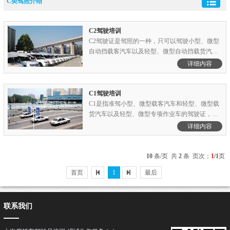
C类驾照介绍
C2驾驶培训
C2驾驶证是驾照的一种，只可以驾驶小型、微型
自动挡载客汽车以及轻型、微型自动挡载货汽
车。......
详细内容
C1驾驶培训
C1是指准驾小型、微型载客汽车和轻型、微型载
货汽车以及轻型、微型专项作业车的驾驶证，同
时也准予驾驶C2、C3、C4的准驾车型。......
详细内容
10
条/页 共
2
条 页次：
1
/1
页
首页
1
最后
联系我们