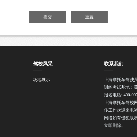
驾校风采
联系我们
场地展示
上海摩托车驾驶
训练考试基地：
报名电话: 400-007
上海摩托车驾校
传工作欢迎来电
网络如有侵犯版
立即删除。