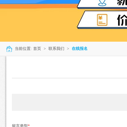
当前位置:
首页
>
联系我们
>
在线报名
留言类型
*