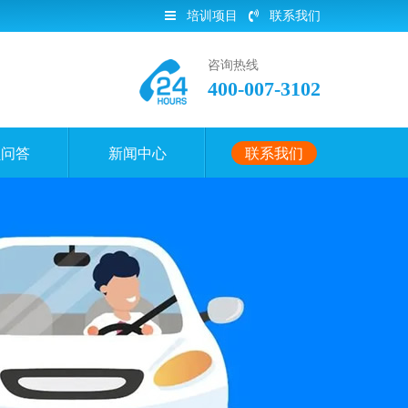
培训项目
联系我们
咨询热线
400-007-3102
员问答
新闻中心
联系我们