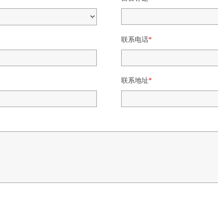
联系电话
*
联系地址
*