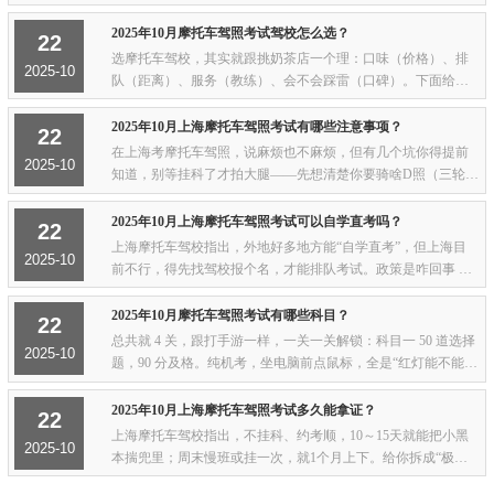
D、E、F）： 有效期 6 年。从发证那天算，不是元旦也不是你
生日。2. 6 年里每个记分周期都没...
2025年10月摩托车驾照考试驾校怎么选？
22
选摩托车驾校，其实就跟挑奶茶店一个理：口味（价格）、排
2025-10
队（距离）、服务（教练）、会不会踩雷（口碑）。下面给你
一份“人话版”挑驾校攻略，照着打勾就行——先锁定“离家近”上
海摩托驾校基本都在外环外：懒得跑...
2025年10月上海摩托车驾照考试有哪些注意事项？
22
在上海考摩托车驾照，说麻烦也不麻烦，但有几个坑你得提前
2025-10
知道，别等挂科了才拍大腿——先想清楚你要骑啥D照（三轮）
最香，E照（两轮）也能骑轻便，F照只能开小电驴，别考完了
才发现想骑的排量和驾照对不上号。外地户...
2025年10月上海摩托车驾照考试可以自学直考吗？
22
上海摩托车驾校指出，外地好多地方能“自学直考”，但上海目
2025-10
前不行，得先找驾校报个名，才能排队考试。政策是咋回事 全
国大政策确实留了“自学直考”口子，可人家指的是“小客C1/C
2”那种，自己改装私家车、贴学字标...
2025年10月摩托车驾照考试有哪些科目？
22
总共就 4 关，跟打手游一样，一关一关解锁：科目一 50 道选择
2025-10
题，90 分及格。纯机考，坐电脑前点鼠标，全是“红灯能不能右
转”“撞了人先干啥”这种常识题。刷三天题就能过，别紧张。科
目二 场内...
2025年10月上海摩托车驾照考试多久能拿证？
22
上海摩托车驾校指出，不挂科、约考顺，10～15天就能把小黑
2025-10
本揣兜里；周末慢班或挂一次，就1个月上下。给你拆成“极速
档/日常档”两种节奏，自己对照入座：极速档（10～15天）周一