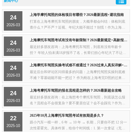
新闻中心
上海学摩托驾照的体检项目有哪些？2026最新流程+避坑指南
24
打算在上海考摩托车驾照的朋友，大概率都会纠结：体检到底
2026-03
查什么？严不严？近视、年纪大能不能过？别慌！作为上海摩
托驾考老司机，今天把2026年最新体检项目、合格标准、实操
细节全扒出来，口语化干货无废话，不管是...
上海摩托车驾照考试有没有年龄限制？2026最新规定+高龄报考全攻略
24
最近好多朋友咨询：上海考摩托车驾照，到底有没有年龄卡
2026-03
控？ 年轻人怕未满18岁报不了名，长辈们担心年纪大了不让
考，还有人分不清D/E/F照的年龄区别，白跑一趟驾校。作为深
耕上海摩托驾考的过来人，今天就把2026年最...
上海摩托车驾照实操考试难不难通过？2026过来人真实详解+通关技巧
24
最近后台和评论区问得最多的问题：上海摩托驾照实操到底难
2026-03
不难？零基础能不能一把过？ 作为刚在上海考完D照的过来
人，今天不吹不黑，把实操考试的真实难度、挂科重灾区、一
把过技巧全说透，新手照着做，通过率直接拉...
上海考摩托车驾照的报名流程是怎样的？2026最新超全攻略
24
最近好多朋友咨询：在上海想考个摩托车驾照，到底该怎么报
2026-03
名？流程会不会很复杂？要不要居住证？会不会踩坑？作为刚
拿证不久的过来人，我把2026年上海摩托驾照报名+考试全流程
整理得明明白白，全程口语化讲解，没有生...
2025年10月上海摩托车驾照考试有效期是多久？
22
跟小汽车一模一样，6 年 → 10 年 → 长期，只要你不把 12 分一
2025-10
次性霍霍光。具体咋算，给你个时间线：1. 第一次拿证（无论