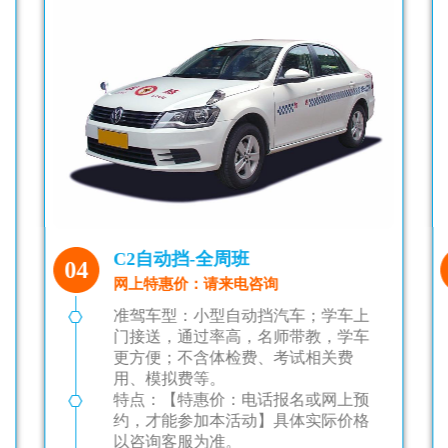
C1手动挡-全周班
05
网上优惠价：请来电咨询
准驾车型
：小型、微型载客汽车以及轻
型、微型载货汽车、轻、小、微型 专项作
业车；学车上门接送，通过率高，名师带
教，学车更方便；不含体检费、考试
相关
费用
、模拟费等。
特点
：【特惠价：电话报名或网上预约，
才能参加本活动】具体实际价格以咨询客