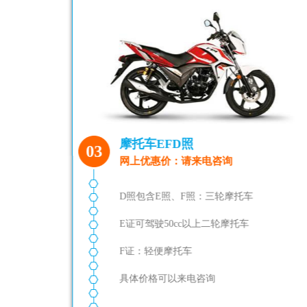
C2自动挡-全周班
04
网上特惠价：请来电咨询
准驾车型：小型自动挡汽车；学车上
门接送，通过率高，名师带教，学车
更方便；不含体检费、考试相关费
用、模拟费等。
特点：【特惠价：电话报名或网上预
约，才能参加本活动】具体实际价格
以咨询客服为准。