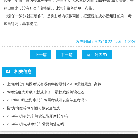
起步、变道、靠边停车三步走，记得“打灯 3 秒再动方向”就能秒杀 80% 错误。全
程 300 米，没有社会车辆捣乱，比汽车路考简单十条街。
最怕“一紧张就忘动作”。提前去考场模拟两圈，把流程拍成小视频睡前刷，考
试当练习，基本稳过。
发布时间：2025-10-22 阅读：1432次
上一篇
下一篇
返回列表
相关信息
上海摩托车驾照考试有没有年龄限制？2026最新规定+高龄...
驾考难度大升级！新规来了，最权威的解读在这
2025年10月上海摩托车驾照考试可以自学直考吗？
搓”方向盘等驾车陋习酿安全隐患
2024年3月有汽车驾驶证能开摩托车吗
2024年3月电动摩托车需要驾驶证吗