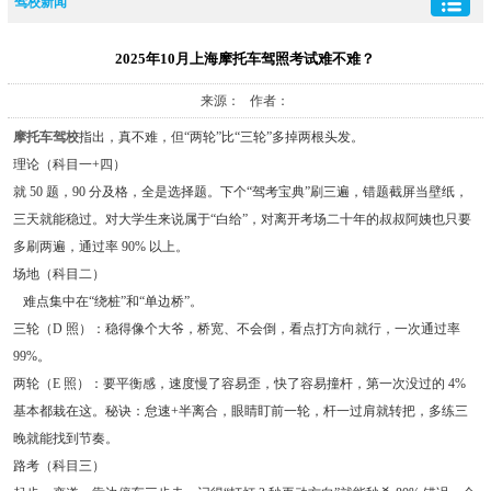
驾校新闻
2025年10月上海摩托车驾照考试难不难？
来源： 作者：
摩托车驾校
指出，真不难，但“两轮”比“三轮”多掉两根头发。
理论（科目一+四）
就 50 题，90 分及格，全是选择题。下个“驾考宝典”刷三遍，错题截屏当壁纸，
三天就能稳过。对大学生来说属于“白给”，对离开考场二十年的叔叔阿姨也只要
多刷两遍，通过率 90% 以上。
场地（科目二）
难点集中在“绕桩”和“单边桥”。
三轮（D 照）：稳得像个大爷，桥宽、不会倒，看点打方向就行，一次通过率
99%。
两轮（E 照）：要平衡感，速度慢了容易歪，快了容易撞杆，第一次没过的 4%
基本都栽在这。秘诀：怠速+半离合，眼睛盯前一轮，杆一过肩就转把，多练三
晚就能找到节奏。
路考（科目三）