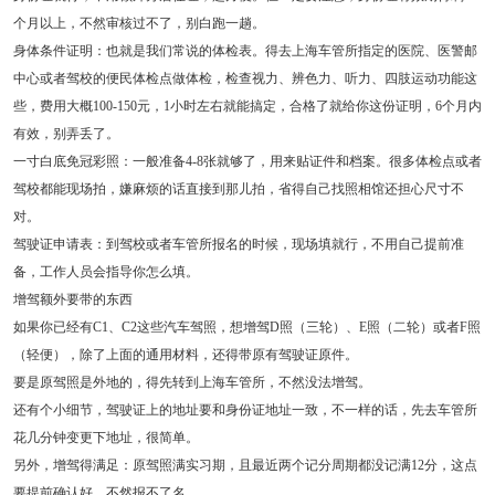
个月以上，不然审核过不了，别白跑一趟。
身体条件证明：也就是我们常说的体检表。得去上海车管所指定的医院、医警邮
中心或者驾校的便民体检点做体检，检查视力、辨色力、听力、四肢运动功能这
些，费用大概100-150元，1小时左右就能搞定，合格了就给你这份证明，6个月内
有效，别弄丢了。
一寸白底免冠彩照：一般准备4-8张就够了，用来贴证件和档案。很多体检点或者
驾校都能现场拍，嫌麻烦的话直接到那儿拍，省得自己找照相馆还担心尺寸不
对。
驾驶证申请表：到驾校或者车管所报名的时候，现场填就行，不用自己提前准
备，工作人员会指导你怎么填。
增驾额外要带的东西
如果你已经有C1、C2这些汽车驾照，想增驾D照（三轮）、E照（二轮）或者F照
（轻便），除了上面的通用材料，还得带原有驾驶证原件。
要是原驾照是外地的，得先转到上海车管所，不然没法增驾。
还有个小细节，驾驶证上的地址要和身份证地址一致，不一样的话，先去车管所
花几分钟变更下地址，很简单。
另外，增驾得满足：原驾照满实习期，且最近两个记分周期都没记满12分，这点
要提前确认好，不然报不了名。